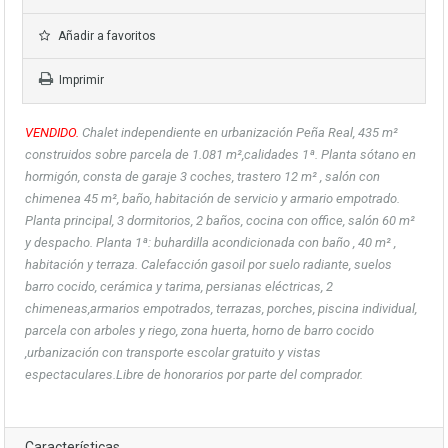
Añadir a favoritos
Imprimir
VENDIDO.
Chalet independiente en urbanización Peña Real, 435 m²
construidos sobre parcela de 1.081 m²,calidades 1ª. Planta sótano en
hormigón, consta de garaje 3 coches, trastero 12 m² , salón con
chimenea 45 m², baño, habitación de servicio y armario empotrado.
Planta principal, 3 dormitorios, 2 baños, cocina con office, salón 60 m²
y despacho. Planta 1ª: buhardilla acondicionada con baño , 40 m² ,
habitación y terraza. Calefacción gasoil por suelo radiante, suelos
barro cocido, cerámica y tarima, persianas eléctricas, 2
chimeneas,armarios empotrados, terrazas, porches, piscina individual,
parcela con arboles y riego, zona huerta, horno de barro cocido
,urbanización con transporte escolar gratuito y vistas
espectacu
lares.Libre de honorarios por parte del comprador.
Características